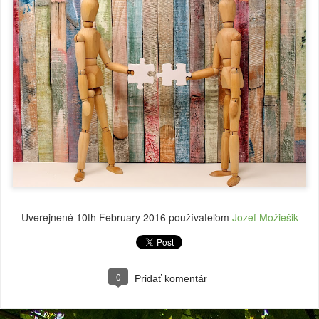
Uverejnené
10th February 2016
používateľom
Jozef Možiešik
0
Pridať komentár