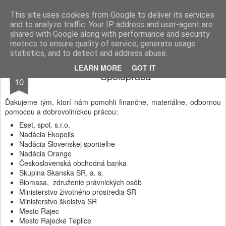
TILIA
Občianske združenie
This site uses cookies from Google to deliver its services
and to analyze traffic. Your IP address and user-agent are
Domov
O Tilii
Na stiahnutie
Spolupráca
Kontakty
shared with Google along with performance and security
metrics to ensure quality of service, generate usage
statistics, and to detect and address abuse.
FEB
LEARN MORE
GOT IT
Spolupráca
10
Ďakujeme tým, ktorí nám pomohli finančne, materiálne, odbornou
pomocou a dobrovoľníckou prácou:
Eset, spol. s.r.o.
Nadácia Ekopolis
Nadácia Slovenskej sporiteľne
Nadácia Orange
Československá obchodná banka
Skupina Skanska SR, a. s.
Biomasa, združenie právnických osôb
Ministerstvo životného prostredia SR
Ministerstvo školstva SR
Mesto Rajec
Mesto Rajecké Teplice