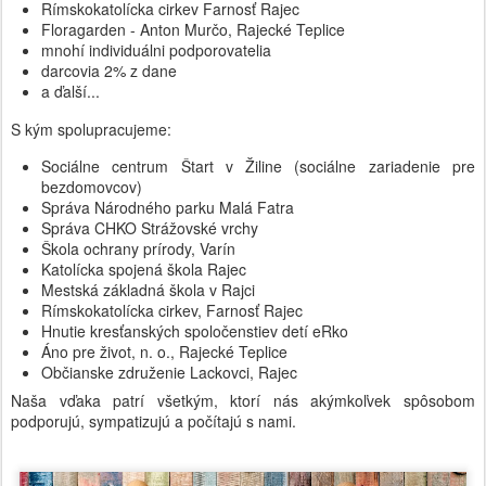
Rímskokatolícka cirkev Farnosť Rajec
Floragarden - Anton Murčo, Rajecké Teplice
mnohí individuálni podporovatelia
darcovia 2% z dane
a ďalší...
S kým spolupracujeme:
Sociálne centrum Štart v Žiline (sociálne zariadenie pre
bezdomovcov)
Správa Národného parku Malá Fatra
Správa CHKO Strážovské vrchy
Škola ochrany prírody, Varín
Katolícka spojená škola Rajec
Mestská základná škola v Rajci
Rímskokatolícka cirkev, Farnosť Rajec
Hnutie kresťanských spoločenstiev detí eRko
Áno pre život, n. o., Rajecké Teplice
Občianske združenie Lackovci, Rajec
Naša vďaka patrí všetkým, ktorí nás akýmkoľvek spôsobom
podporujú, sympatizujú a počítajú s nami.